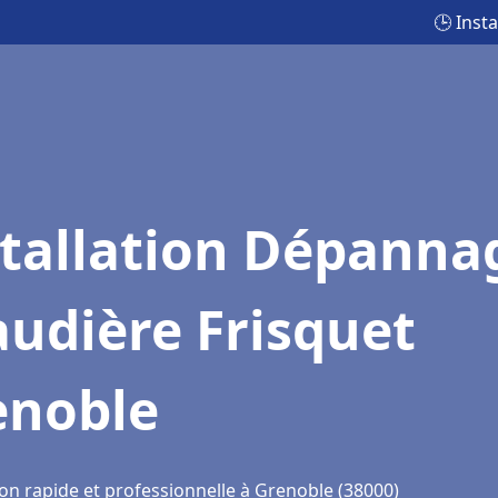
🕒 Inst
stallation Dépanna
udière Frisquet
enoble
ion rapide et professionnelle à Grenoble (38000)