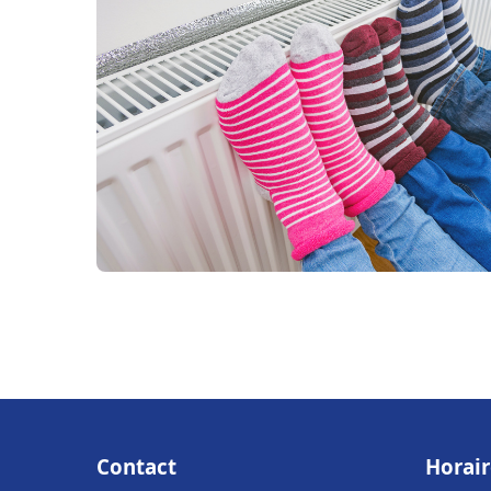
Contact
Horair