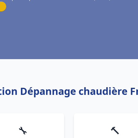
lation Dépannage chaudière F
🔧
🔨