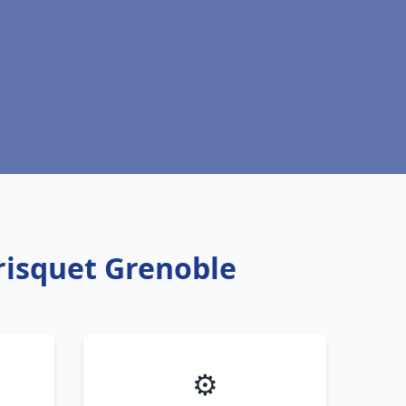
risquet Grenoble
⚙️