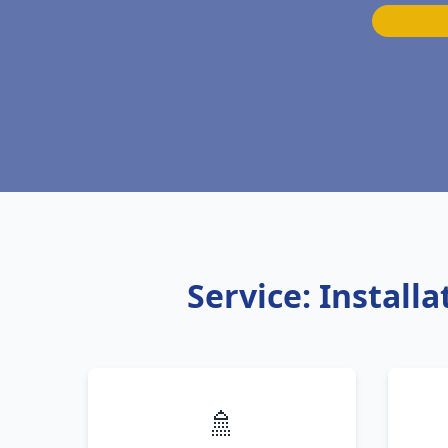
Service: Instal
🚿