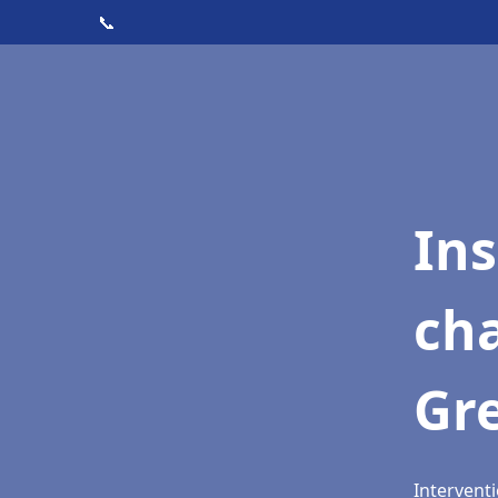
📞
In
cha
Gr
Intervent