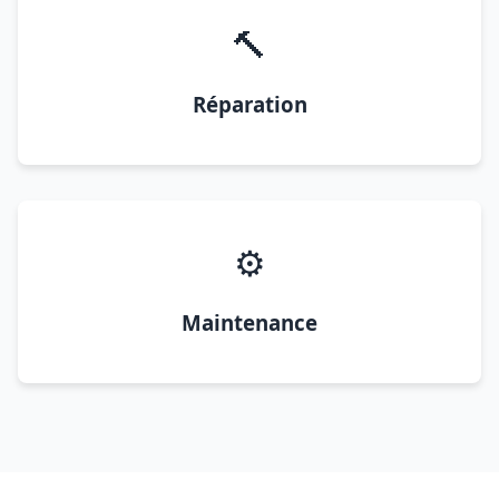
🔨
Réparation
⚙️
Maintenance