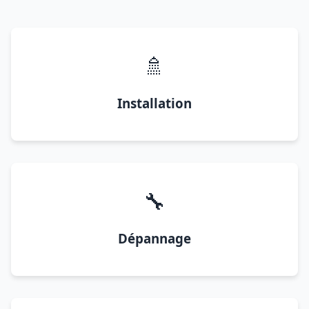
🚿
Installation
🔧
Dépannage