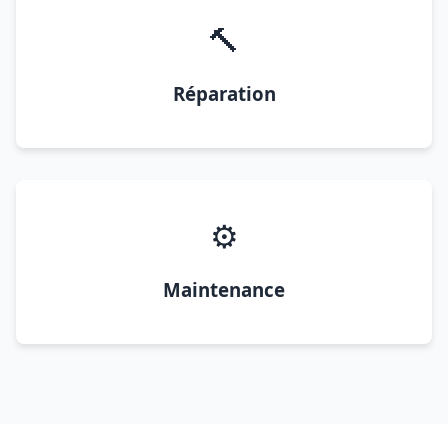
🔨
Réparation
⚙️
Maintenance