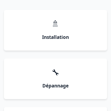
🚿
Installation
🔧
Dépannage