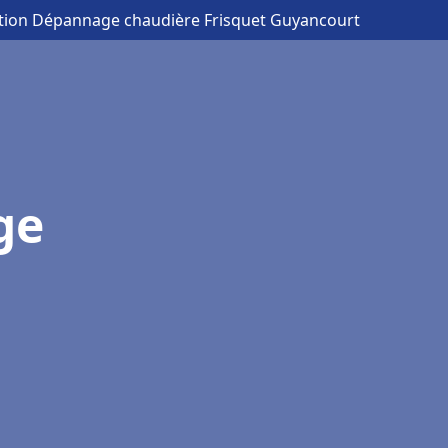
lation Dépannage chaudière Frisquet Guyancourt
ge