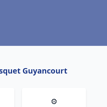
isquet Guyancourt
⚙️