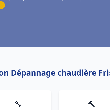
ation Dépannage chaudière Fr
🔧
🔨