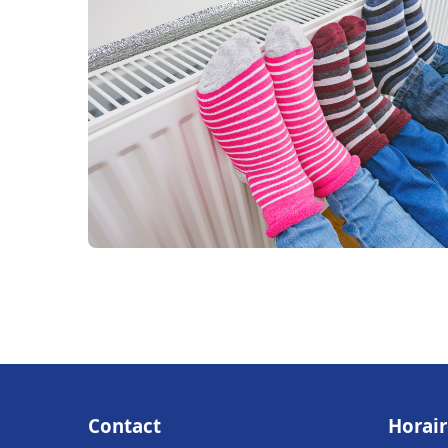
Contact
Horair