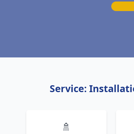
Service: Install
🚿