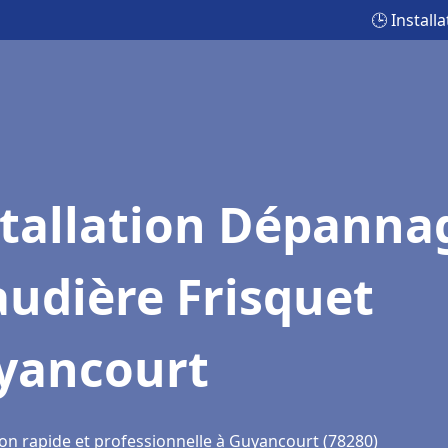
🕒 Instal
stallation Dépanna
udière Frisquet
yancourt
ion rapide et professionnelle à Guyancourt (78280)