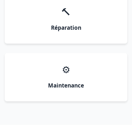
🔨
Réparation
⚙️
Maintenance