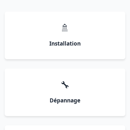
🚿
Installation
🔧
Dépannage