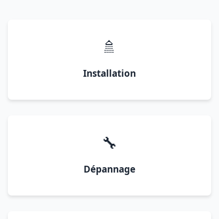
🚿
Installation
🔧
Dépannage