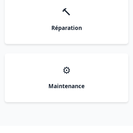
🔨
Réparation
⚙️
Maintenance