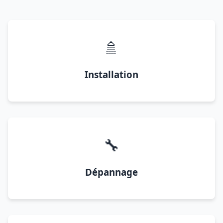
🚿
Installation
🔧
Dépannage