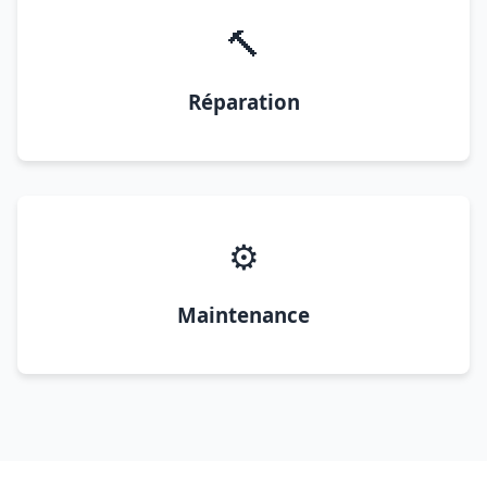
🔨
Réparation
⚙️
Maintenance