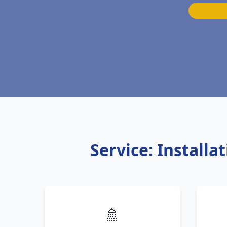
Service: Install
🚿