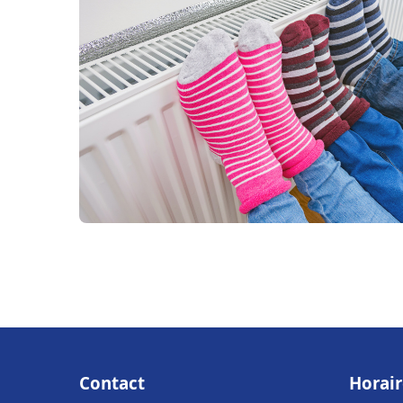
Contact
Horair