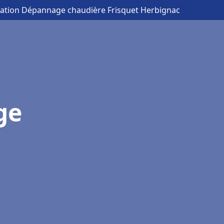
llation Dépannage chaudière Frisquet Herbignac
ge