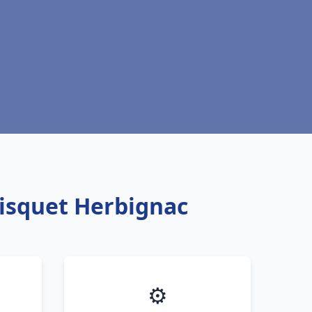
risquet Herbignac
⚙️