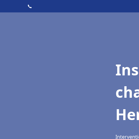
📞
In
cha
He
Intervent