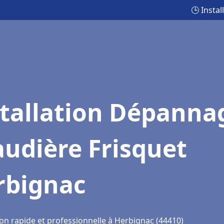
🕒 Insta
stallation Dépanna
udière Frisquet
rbignac
ion rapide et professionnelle à Herbignac (44410)