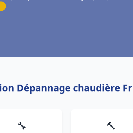
ation Dépannage chaudière F
🔧
🔨