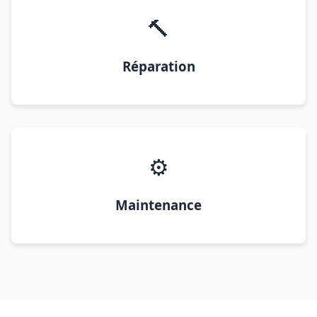
🔨
Réparation
⚙️
Maintenance