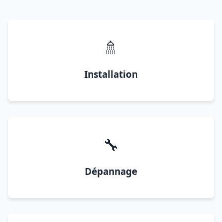
🚿
Installation
🔧
Dépannage