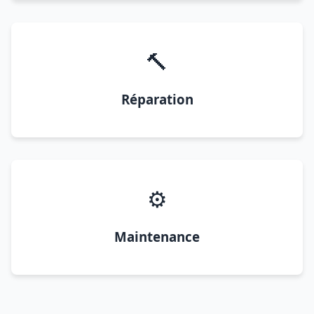
🔨
Réparation
⚙️
Maintenance