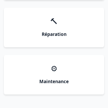
🔨
Réparation
⚙️
Maintenance