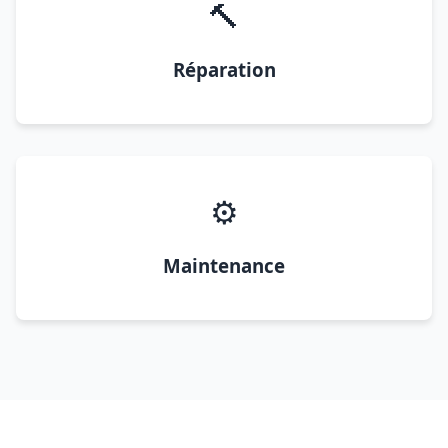
🔨
Réparation
⚙️
Maintenance