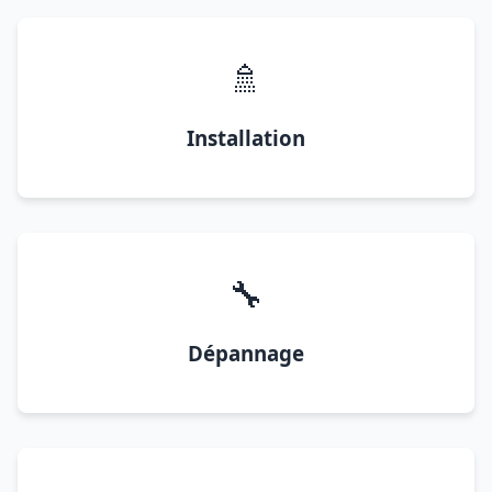
🚿
Installation
🔧
Dépannage