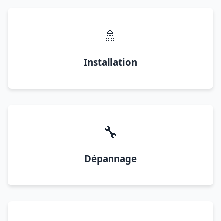
🚿
Installation
🔧
Dépannage