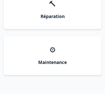
🔨
Réparation
⚙️
Maintenance