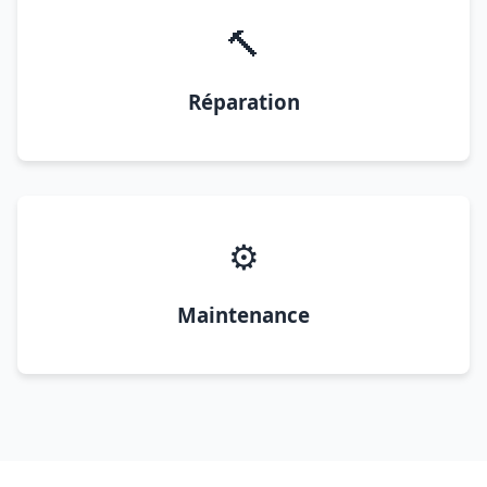
🔨
Réparation
⚙️
Maintenance