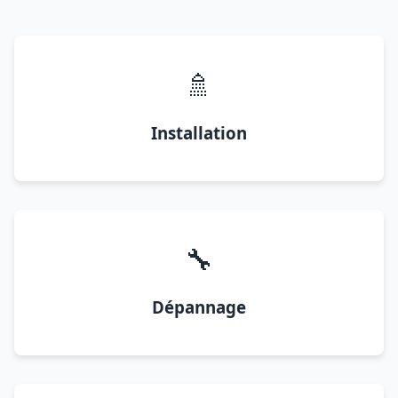
🚿
Installation
🔧
Dépannage