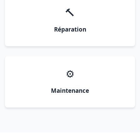
🔨
Réparation
⚙️
Maintenance