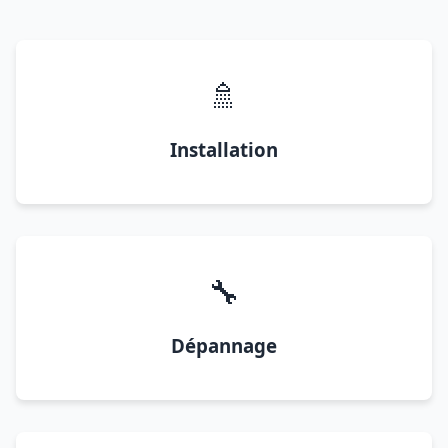
🚿
Installation
🔧
Dépannage