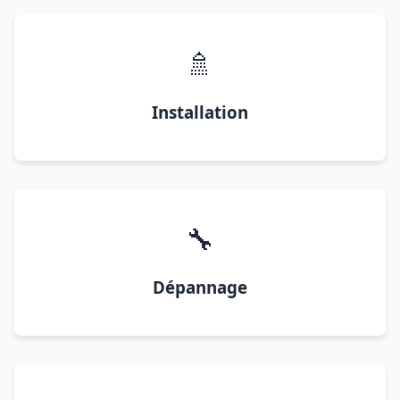
🚿
Installation
🔧
Dépannage