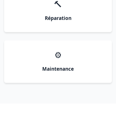
🔨
Réparation
⚙️
Maintenance