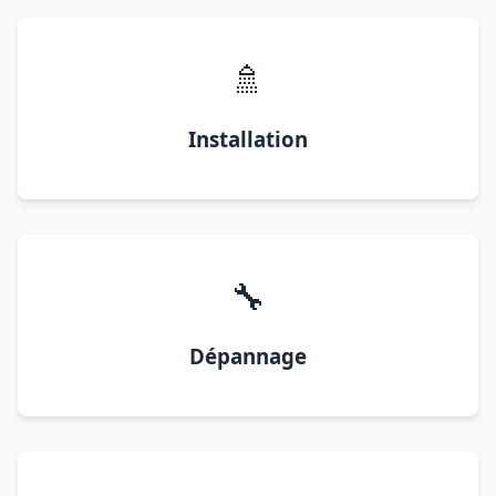
🚿
Installation
🔧
Dépannage