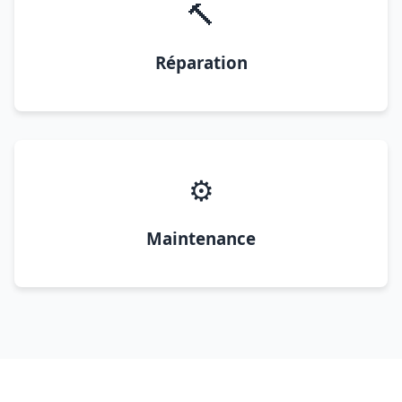
🔨
Réparation
⚙️
Maintenance