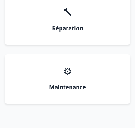
🔨
Réparation
⚙️
Maintenance