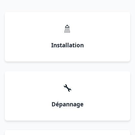
🚿
Installation
🔧
Dépannage