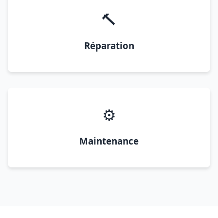
🔨
Réparation
⚙️
Maintenance