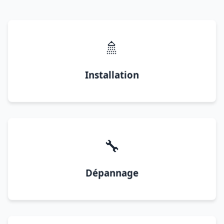
🚿
Installation
🔧
Dépannage