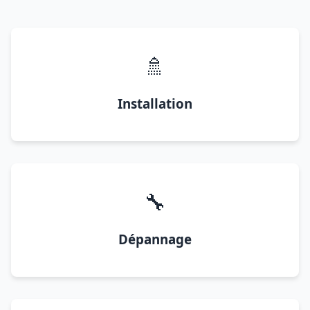
🚿
Installation
🔧
Dépannage