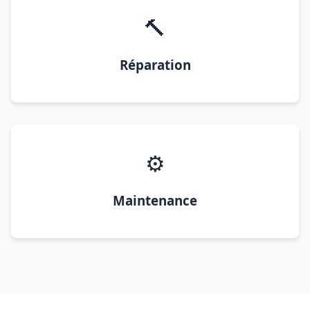
🔨
Réparation
⚙️
Maintenance