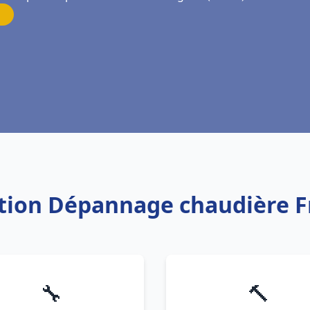
lation Dépannage chaudière 
🔧
🔨