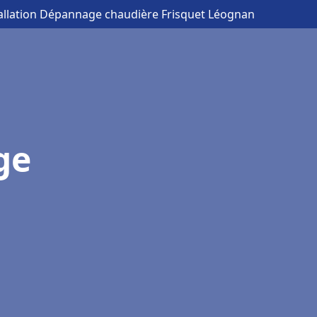
tallation Dépannage chaudière Frisquet Léognan
ge