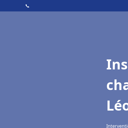
📞
In
cha
Lé
Intervent