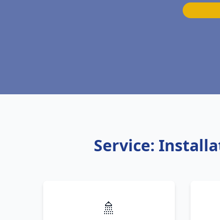
Service: Instal
🚿