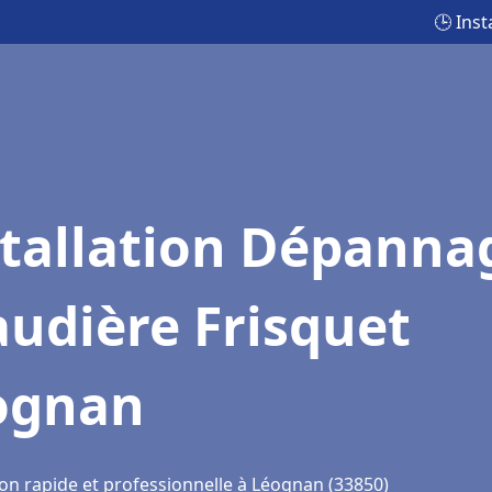
🕒 Ins
stallation Dépanna
udière Frisquet
ognan
ion rapide et professionnelle à Léognan (33850)