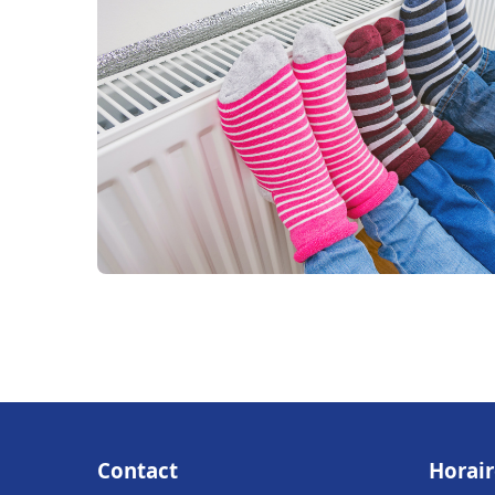
Contact
Horair