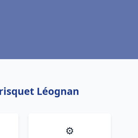
Frisquet Léognan
⚙️