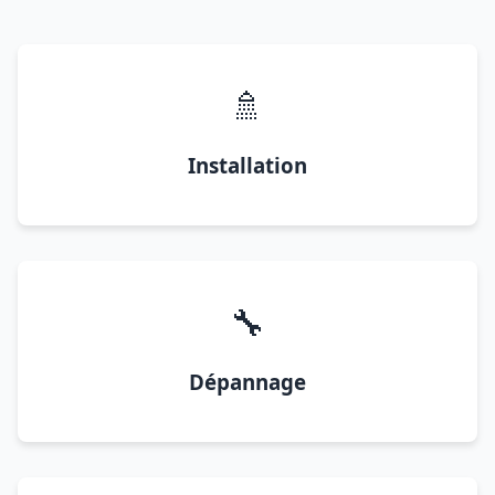
🚿
Installation
🔧
Dépannage