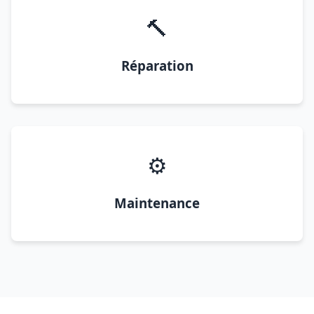
🔨
Réparation
⚙️
Maintenance