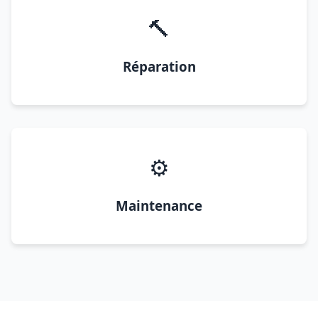
🔨
Réparation
⚙️
Maintenance