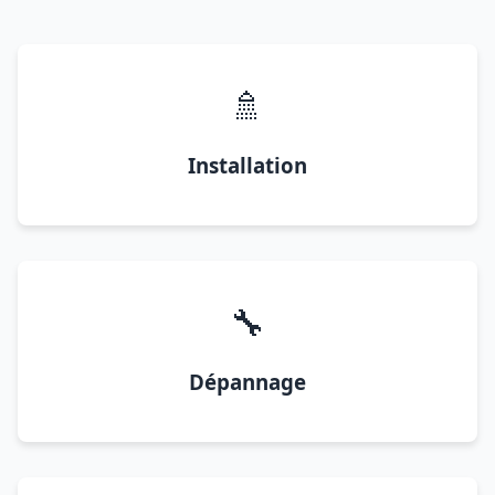
🚿
Installation
🔧
Dépannage