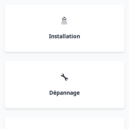
🚿
Installation
🔧
Dépannage