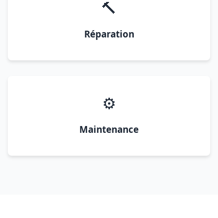
🔨
Réparation
⚙️
Maintenance