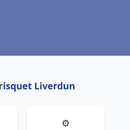
risquet Liverdun
⚙️