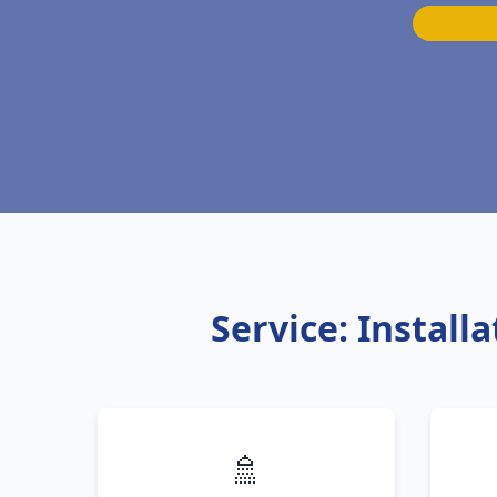
Service: Instal
🚿