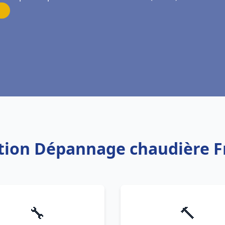
lation Dépannage chaudière F
🔧
🔨