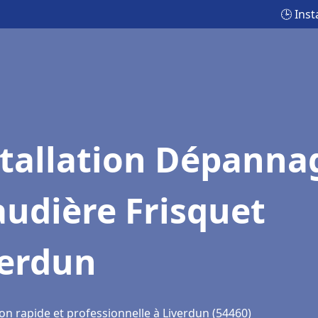
🕒 Ins
stallation Dépanna
udière Frisquet
verdun
on rapide et professionnelle à Liverdun (54460)