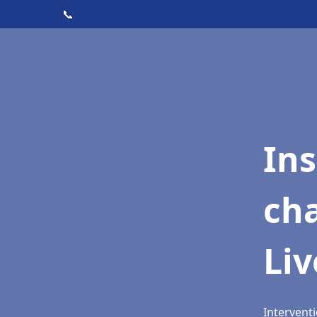
📞
In
cha
Li
Interventi