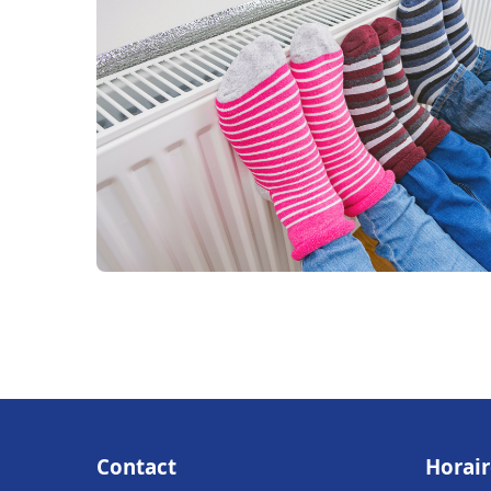
Contact
Horair