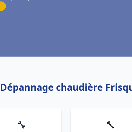
on Dépannage chaudière Frisq
🔧
🔨