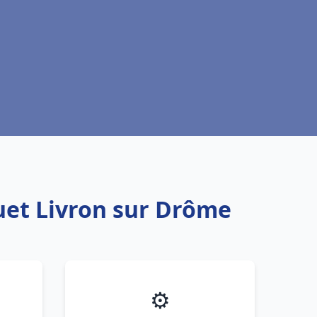
uet Livron sur Drôme
⚙️