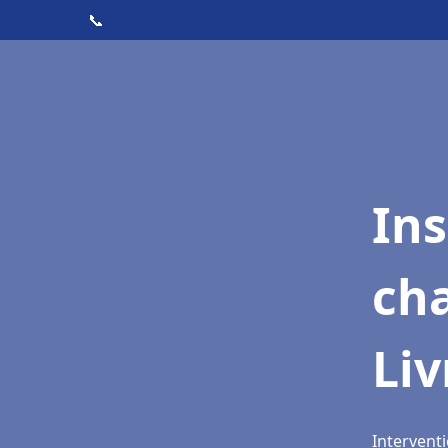
📞
In
cha
Li
Intervent