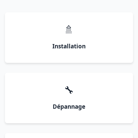
🚿
Installation
🔧
Dépannage