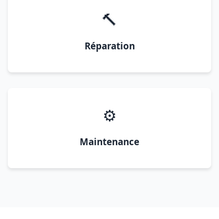
🔨
Réparation
⚙️
Maintenance