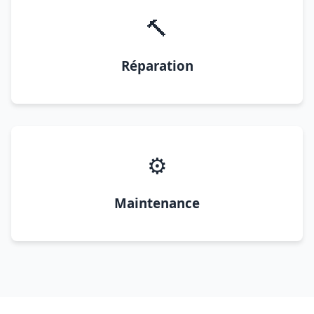
🔨
Réparation
⚙️
Maintenance