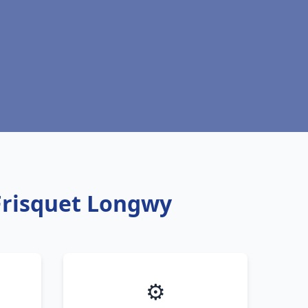
 Frisquet Longwy
⚙️