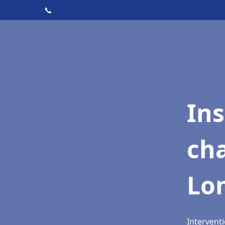
📞
In
cha
Lo
Intervent