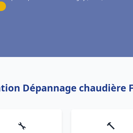
lation Dépannage chaudière
🔧
🔨