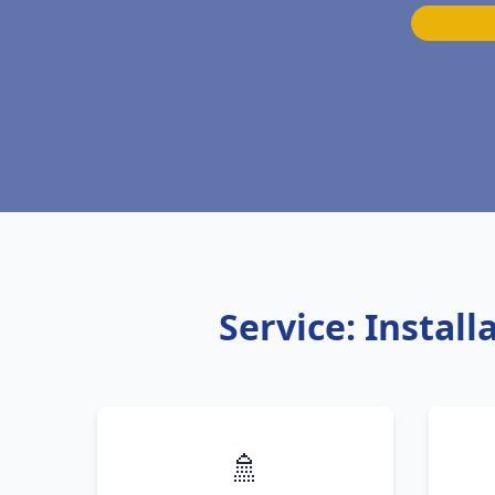
Service: Instal
🚿