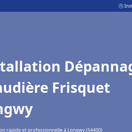
🕒 In
stallation Dépanna
udière Frisquet
ngwy
ion rapide et professionnelle à Longwy (54400)