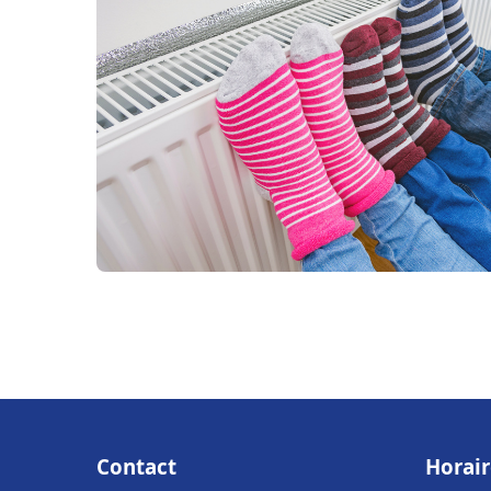
Contact
Horair