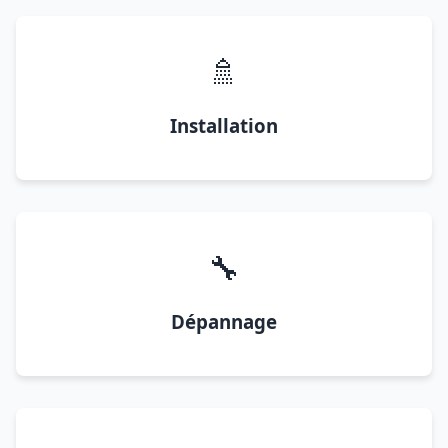
🚿
Installation
🔧
Dépannage