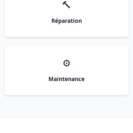
🔨
Réparation
⚙️
Maintenance