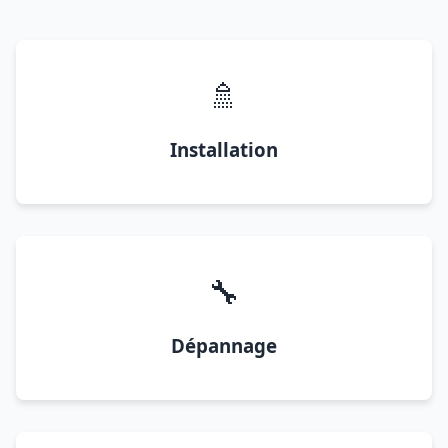
🚿
Installation
🔧
Dépannage