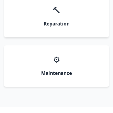
🔨
Réparation
⚙️
Maintenance