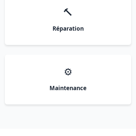
🔨
Réparation
⚙️
Maintenance