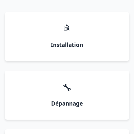
🚿
Installation
🔧
Dépannage