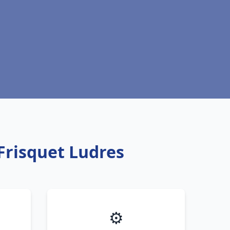
Frisquet Ludres
⚙️