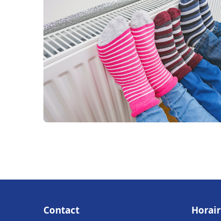
Contact
Horair