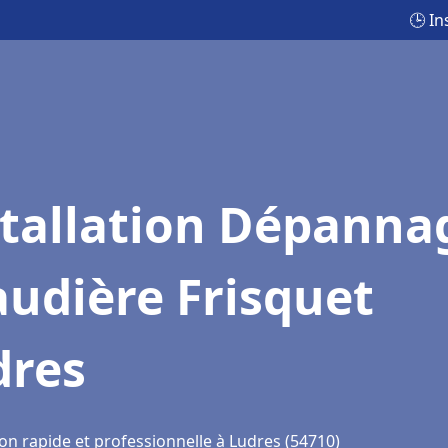
🕒 I
stallation Dépanna
udière Frisquet
dres
on rapide et professionnelle à Ludres (54710)