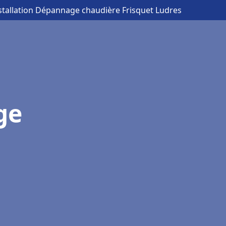
nstallation Dépannage chaudière Frisquet Ludres
ge