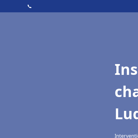
📞
In
cha
Lu
Interventi