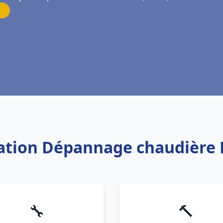
llation Dépannage chaudière 
🔧
🔨