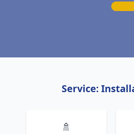
Service: Insta
🚿