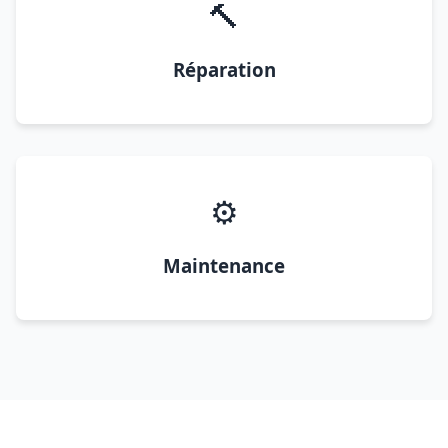
🔨
Réparation
⚙️
Maintenance