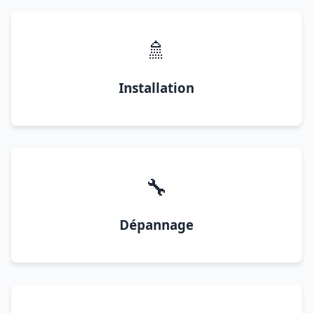
🚿
Installation
🔧
Dépannage