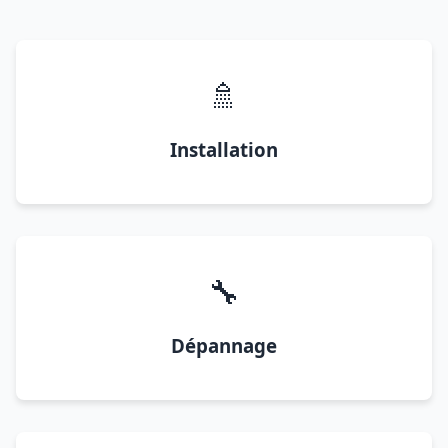
🚿
Installation
🔧
Dépannage