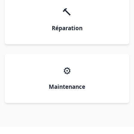
🔨
Réparation
⚙️
Maintenance