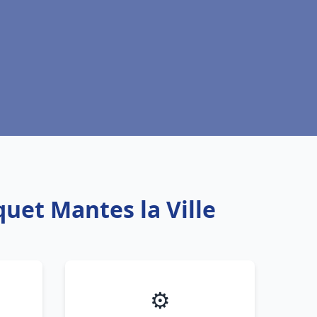
quet Mantes la Ville
⚙️