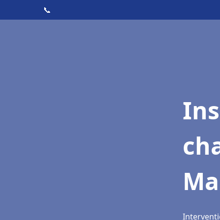
📞
In
cha
Man
Interventi