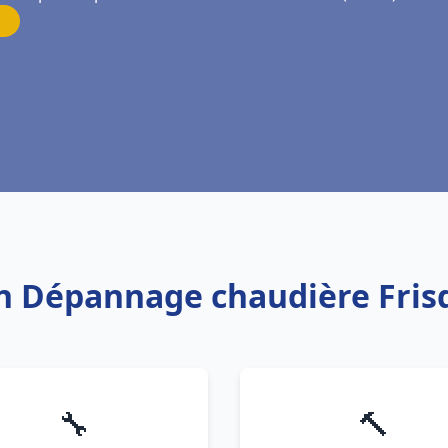
on Dépannage chaudière Fris
🔧
🔨