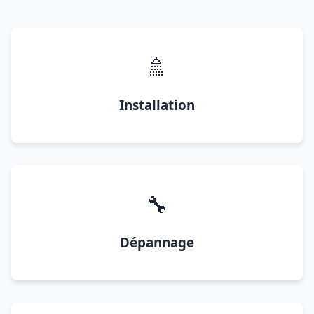
🚿
Installation
🔧
Dépannage