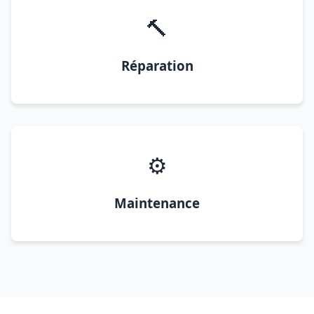
🔨
Réparation
⚙️
Maintenance