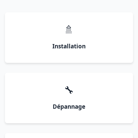
🚿
Installation
🔧
Dépannage