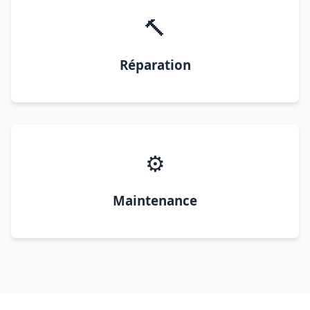
🔨
Réparation
⚙️
Maintenance