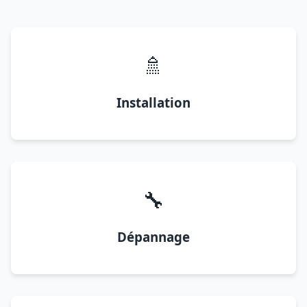
🚿
Installation
🔧
Dépannage