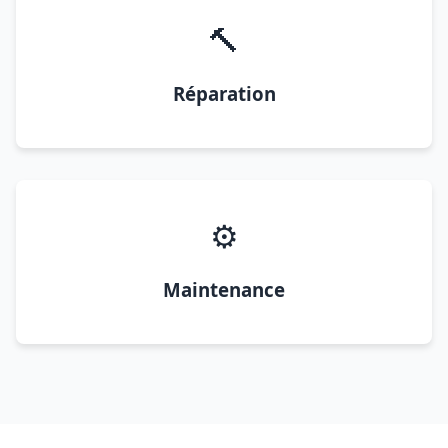
🔨
Réparation
⚙️
Maintenance