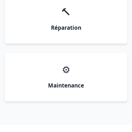
🔨
Réparation
⚙️
Maintenance