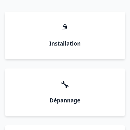
🚿
Installation
🔧
Dépannage