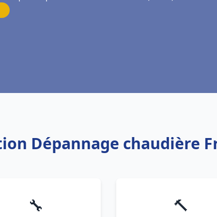
lation Dépannage chaudière 
🔧
🔨