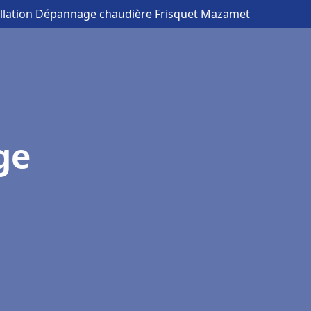
allation Dépannage chaudière Frisquet Mazamet
ge