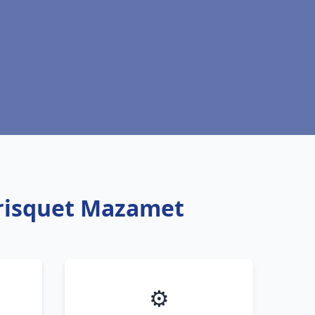
Frisquet Mazamet
⚙️