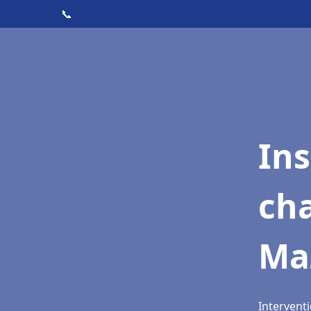
📞
In
cha
Ma
Intervent