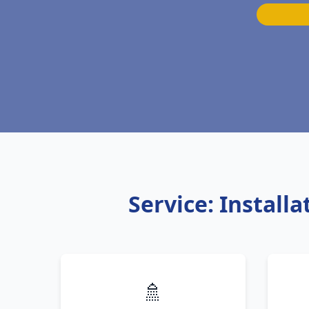
Service: Instal
🚿