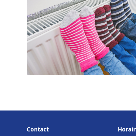
Contact
Horair