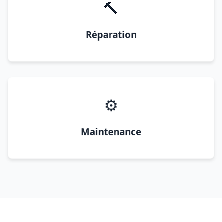
🔨
Réparation
⚙️
Maintenance