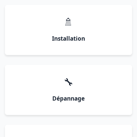
🚿
Installation
🔧
Dépannage