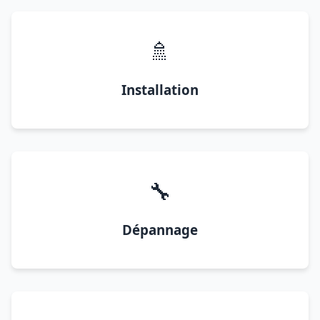
🚿
Installation
🔧
Dépannage