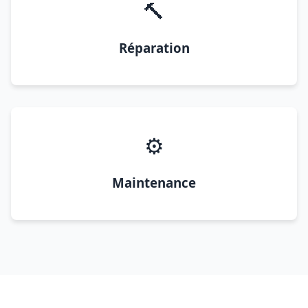
🔨
Réparation
⚙️
Maintenance