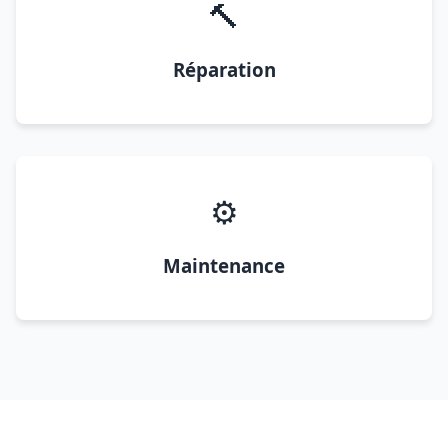
🔨
Réparation
⚙️
Maintenance