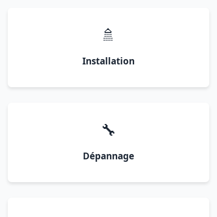
🚿
Installation
🔧
Dépannage