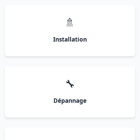
🚿
Installation
🔧
Dépannage