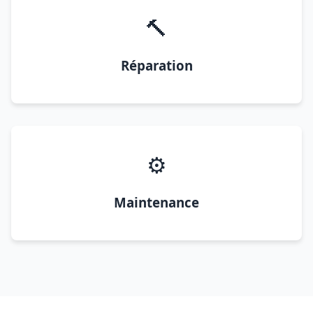
🔨
Réparation
⚙️
Maintenance