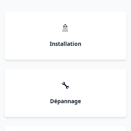
🚿
Installation
🔧
Dépannage