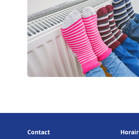
Contact
Horair