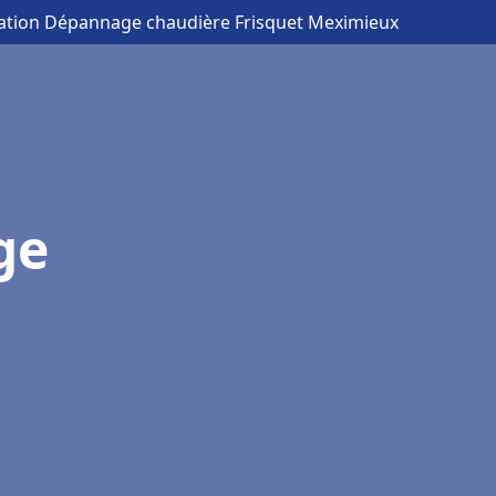
llation Dépannage chaudière Frisquet Meximieux
ge