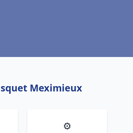
risquet Meximieux
⚙️