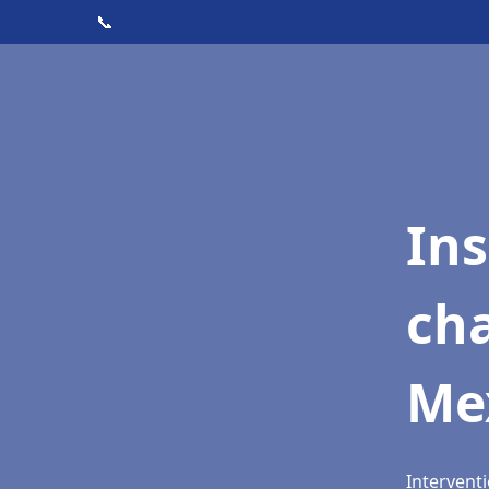
📞
In
cha
Me
Intervent