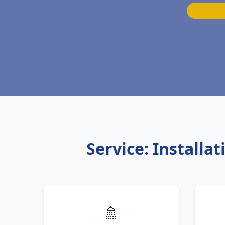
Service: Install
🚿