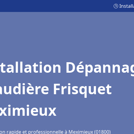
🕒 Insta
stallation Dépanna
udière Frisquet
ximieux
ion rapide et professionnelle à Meximieux (01800)