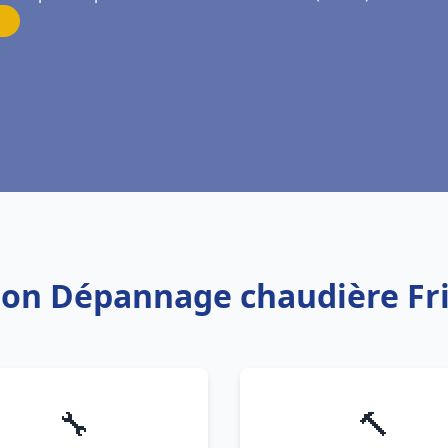
ation Dépannage chaudière F
🔧
🔨