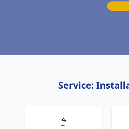
Service: Insta
🚿