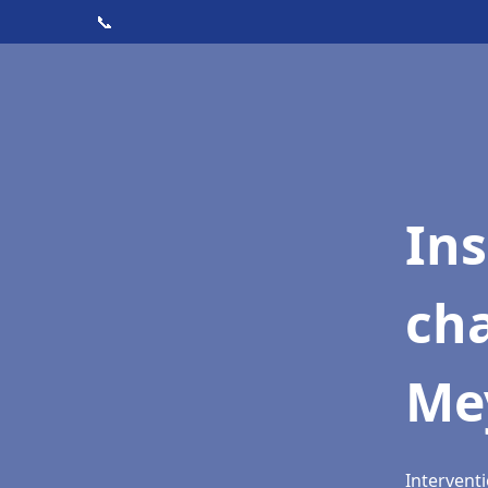
📞
In
cha
Me
Intervent