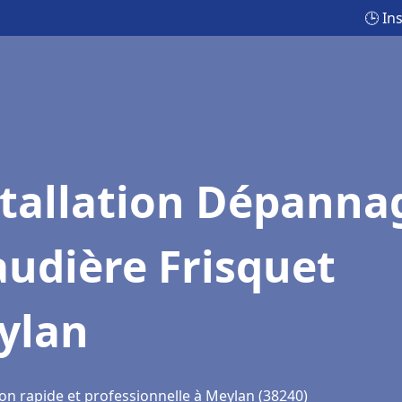
🕒 In
stallation Dépanna
udière Frisquet
ylan
ion rapide et professionnelle à Meylan (38240)