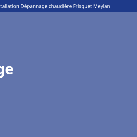
stallation Dépannage chaudière Frisquet Meylan
ge