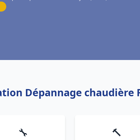
llation Dépannage chaudière 
🔧
🔨