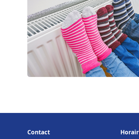
Contact
Horair