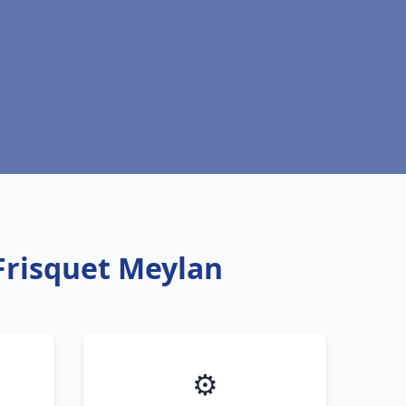
Frisquet Meylan
⚙️