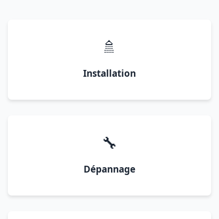
🚿
Installation
🔧
Dépannage