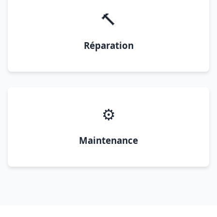
🔨
Réparation
⚙️
Maintenance