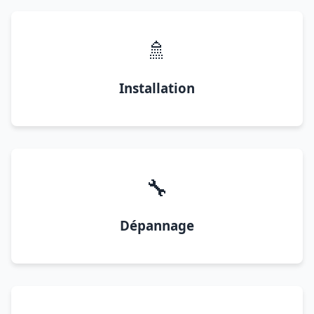
🚿
Installation
🔧
Dépannage