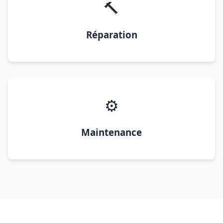
🔨
Réparation
⚙️
Maintenance